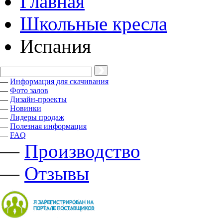
Главная
Школьные кресла
Испания
—
Информация для скачивания
—
Фото залов
—
Дизайн-проекты
—
Новинки
—
Лидеры продаж
—
Полезная информация
—
FAQ
—
Производство
—
Отзывы