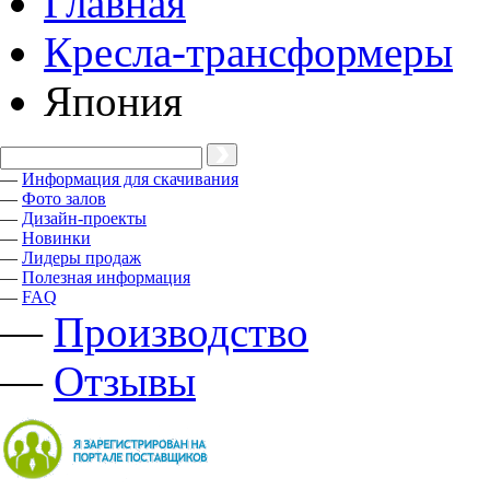
Главная
Кресла-трансформеры
Япония
—
Информация для скачивания
—
Фото залов
—
Дизайн-проекты
—
Новинки
—
Лидеры продаж
—
Полезная информация
—
FAQ
—
Производство
—
Отзывы