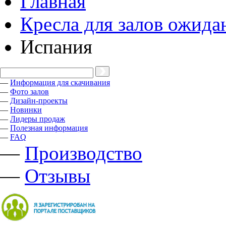
Главная
Кресла для залов ожида
Испания
—
Информация для скачивания
—
Фото залов
—
Дизайн-проекты
—
Новинки
—
Лидеры продаж
—
Полезная информация
—
FAQ
—
Производство
—
Отзывы