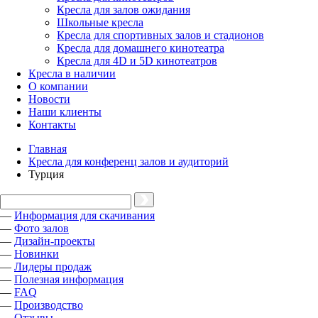
Кресла для залов ожидания
Школьные кресла
Кресла для спортивных залов и стадионов
Кресла для домашнего кинотеатра
Кресла для 4D и 5D кинотеатров
Кресла в наличии
О компании
Новости
Наши клиенты
Контакты
Главная
Кресла для конференц залов и аудиторий
Турция
—
Информация для скачивания
—
Фото залов
—
Дизайн-проекты
—
Новинки
—
Лидеры продаж
—
Полезная информация
—
FAQ
—
Производство
—
Отзывы