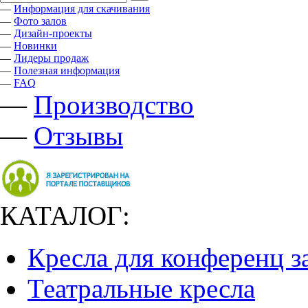
—
Информация для скачивания
—
Фото залов
—
Дизайн-проекты
—
Новинки
—
Лидеры продаж
—
Полезная информация
—
FAQ
—
Производство
—
Отзывы
КАТАЛОГ:
Кресла для конференц з
Театральные кресла