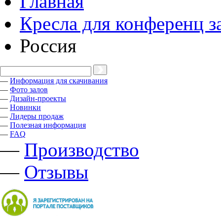
Главная
Кресла для конференц з
Россия
—
Информация для скачивания
—
Фото залов
—
Дизайн-проекты
—
Новинки
—
Лидеры продаж
—
Полезная информация
—
FAQ
—
Производство
—
Отзывы