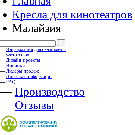
Главная
Кресла для кинотеатров
Малайзия
—
Информация для скачивания
—
Фото залов
—
Дизайн-проекты
—
Новинки
—
Лидеры продаж
—
Полезная информация
—
FAQ
—
Производство
—
Отзывы