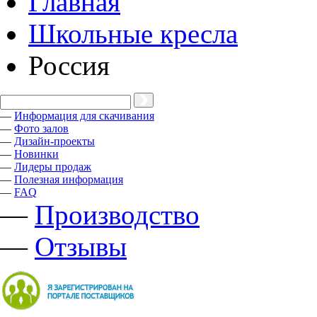
Главная
Школьные кресла
Россия
—
Информация для скачивания
—
Фото залов
—
Дизайн-проекты
—
Новинки
—
Лидеры продаж
—
Полезная информация
—
FAQ
—
Производство
—
Отзывы