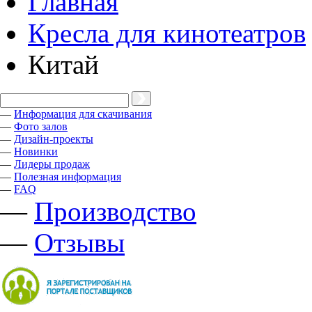
Главная
Кресла для кинотеатров
Китай
—
Информация для скачивания
—
Фото залов
—
Дизайн-проекты
—
Новинки
—
Лидеры продаж
—
Полезная информация
—
FAQ
—
Производство
—
Отзывы